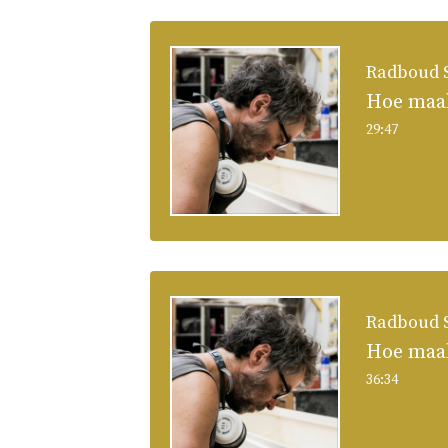
Radboud S
Hoe maak 
29:47
Radboud S
Hoe maak 
36:34