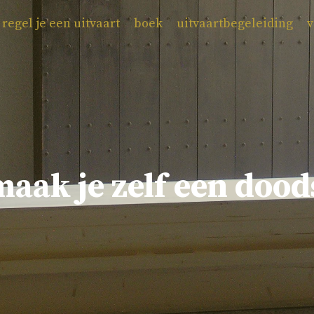
 regel je een uitvaart
boek
uitvaartbegeleiding
v
aak je zelf een dood