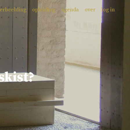
erbeelding
opleiding
agenda
over
log in
skist?