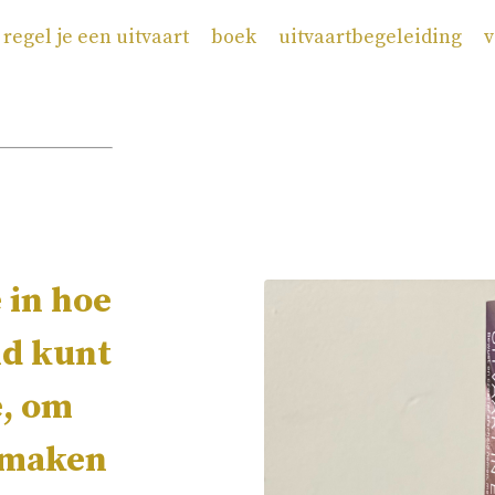
 regel je een uitvaart
boek
uitvaartbegeleiding
v
 in hoe
nd kunt
e, om
e maken