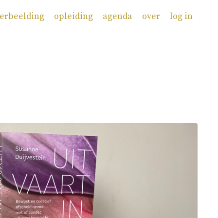
erbeelding
opleiding
agenda
over
log in