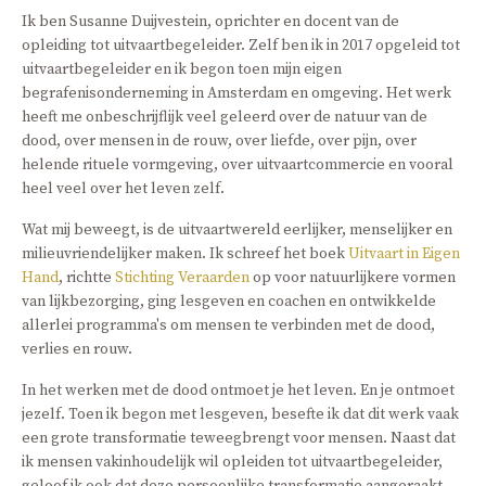
Ik ben Susanne Duijvestein, oprichter en docent van de
opleiding tot uitvaartbegeleider. Zelf ben ik in 2017 opgeleid tot
uitvaartbegeleider en ik begon toen mijn eigen
begrafenisonderneming in Amsterdam en omgeving. Het werk
heeft me onbeschrijflijk veel geleerd over de natuur van de
dood, over mensen in de rouw, over liefde, over pijn, over
helende rituele vormgeving, over uitvaartcommercie en vooral
heel veel over het leven zelf.
Wat mij beweegt, is de uitvaartwereld eerlijker, menselijker en
milieuvriendelijker maken. Ik schreef het boek
Uitvaart in Eigen
Hand
, richtte
Stichting Veraarden
op voor natuurlijkere vormen
van lijkbezorging, ging lesgeven en coachen en ontwikkelde
allerlei programma's om mensen te verbinden met de dood,
verlies en rouw.
In het werken met de dood ontmoet je het leven. En je ontmoet
jezelf. Toen ik begon met lesgeven, besefte ik dat dit werk vaak
een grote transformatie teweegbrengt voor mensen. Naast dat
ik mensen vakinhoudelijk wil opleiden tot uitvaartbegeleider,