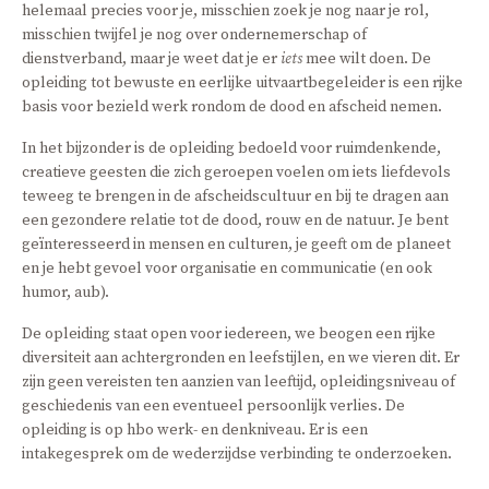
helemaal precies voor je, misschien zoek je nog naar je rol,
misschien twijfel je nog over ondernemerschap of
dienstverband, maar je weet dat je er
iets
mee wilt doen. De
opleiding tot bewuste en eerlijke uitvaartbegeleider is een rijke
basis voor bezield werk rondom de dood en afscheid nemen.
In het bijzonder is de opleiding bedoeld voor ruimdenkende,
creatieve geesten die zich geroepen voelen om iets liefdevols
teweeg te brengen in de afscheidscultuur en bij te dragen aan
een gezondere relatie tot de dood, rouw en de natuur. Je bent
geïnteresseerd in mensen en culturen, je geeft om de planeet
en je hebt gevoel voor organisatie en communicatie (en ook
humor, aub).
De opleiding staat open voor iedereen, we beogen een rijke
diversiteit aan achtergronden en leefstijlen, en we vieren dit. Er
zijn geen vereisten ten aanzien van leeftijd, opleidingsniveau of
geschiedenis van een eventueel persoonlijk verlies. De
opleiding is op hbo werk- en denkniveau. Er is een
intakegesprek om de wederzijdse verbinding te onderzoeken.