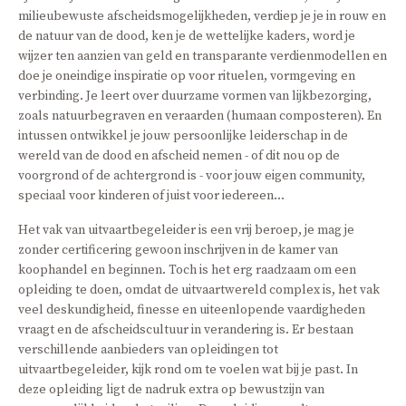
milieubewuste afscheidsmogelijkheden, verdiep je je in rouw en
de natuur van de dood, ken je de wettelijke kaders, word je
wijzer ten aanzien van geld en transparante verdienmodellen en
doe je oneindige inspiratie op voor rituelen, vormgeving en
verbinding. Je leert over duurzame vormen van lijkbezorging,
zoals natuurbegraven en veraarden (humaan composteren). En
intussen ontwikkel je jouw persoonlijke leiderschap in de
wereld van de dood en afscheid nemen - of dit nou op de
voorgrond of de achtergrond is - voor jouw eigen community,
speciaal voor kinderen of juist voor iedereen...
Het vak van uitvaartbegeleider is een vrij beroep, je mag je
zonder certificering gewoon inschrijven in de kamer van
koophandel en beginnen. Toch is het erg raadzaam om een
opleiding te doen, omdat de uitvaartwereld complex is, het vak
veel deskundigheid, finesse en uiteenlopende vaardigheden
vraagt en de afscheidscultuur in verandering is. Er bestaan
verschillende aanbieders van opleidingen tot
uitvaartbegeleider, kijk rond om te voelen wat bij je past. In
deze opleiding ligt de nadruk extra op bewustzijn van