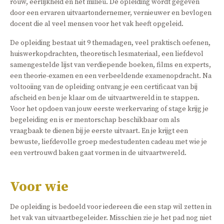
rouw, eerlijkheid en het milieu. De opleiding wordt gegeven
door een ervaren uitvaartondernemer, vernieuwer en bevlogen
docent die al veel mensen voor het vak heeft opgeleid.
De opleiding bestaat uit 9 themadagen, veel praktisch oefenen,
huiswerkopdrachten, theoretisch lesmateriaal, een liefdevol
samengestelde lijst van verdiepende boeken, films en experts,
een theorie-examen en een verbeeldende examenopdracht. Na
voltooiing van de opleiding ontvang je een certificaat van bij
afscheid en ben je klaar om de uitvaartwereld in te stappen.
Voor het opdoen van jouw eerste werkervaring of stage krijg je
begeleiding en is er mentorschap beschikbaar om als
vraagbaak te dienen bij je eerste uitvaart. En je krijgt een
bewuste, liefdevolle groep medestudenten cadeau met wie je
een vertrouwd baken gaat vormen in de uitvaartwereld.
Voor wie
De opleiding is bedoeld voor iedereen die een stap wil zetten in
het vak van uitvaartbegeleider. Misschien zie je het pad nog niet