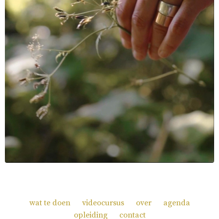
wat te doen
videocursus
over
agenda
opleiding
contact